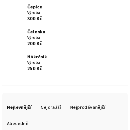
Čepice
Výroba
300 Kč
Čelenka
Výroba
200 Kč
Nákrčník
Výroba
250 Kč
Ř
a
Nejlevnější
Nejdražší
Nejprodávanější
z
e
Abecedně