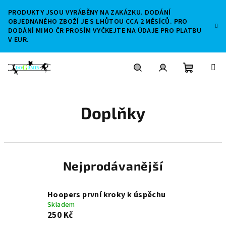
Přejít
PRODUKTY JSOU VYRÁBĚNY NA ZAKÁZKU. DODÁNÍ
na
OBJEDNANÉHO ZBOŽÍ JE S LHŮTOU CCA 2 MĚSÍCŮ. PRO
obsah
DODÁNÍ MIMO ČR PROSÍM VYČKEJTE NA ÚDAJE PRO PLATBU
V EUR.
Nákupní
Hledat
Přihlášení
Doplňky
košík
Nejprodávanější
Hoopers první kroky k úspěchu
Skladem
250 Kč