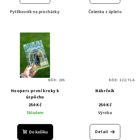
ů
Pytlíkovník na procházky.
Čelenka z úpletu
KÓD:
205
KÓD:
122/TLA
Hoopers první kroky k
Nákrčník
úspěchu
250 Kč
250 Kč
Skladem
Výroba
Detail
Do košíku