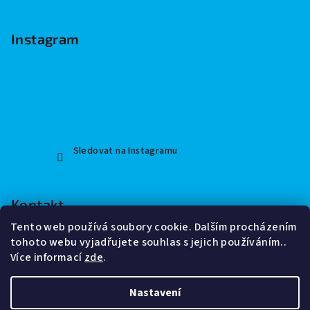
v
k
Instagram
y
v
ý
p
i
s
u
Sledovat na Instagramu
Kontakt
Tento web používá soubory cookie. Dalším procházením
modrasek15
@
gmail.com
tohoto webu vyjadřujete souhlas s jejich používáním..
+420 733 312 154
Více informací
zde
.
Nastavení