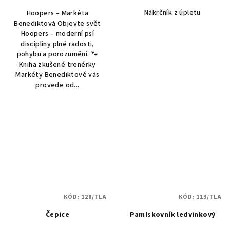
Nákrčník z úpletu
Hoopers – Markéta
Benediktová Objevte svět
Hoopers – moderní psí
disciplíny plné radosti,
pohybu a porozumění. 🐾
Kniha zkušené trenérky
Markéty Benediktové vás
provede od...
KÓD:
128/TLA
KÓD:
113/TLA
Čepice
Pamlskovník ledvinkový