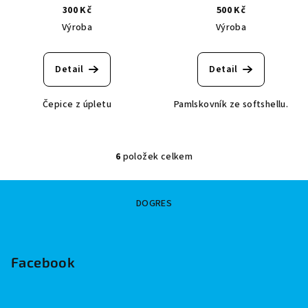
300 Kč
500 Kč
Výroba
Výroba
Detail
Detail
Čepice z úpletu
Pamlskovník ze softshellu.
6
položek celkem
O
v
Z
l
DOGRES
á
á
p
d
a
a
c
Facebook
t
í
í
p
r