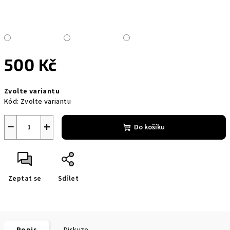
500 Kč
Měrná
Zvolte variantu
cena:
Kód:
Zvolte variantu
−
+
Do košíku
Zeptat se
Sdílet