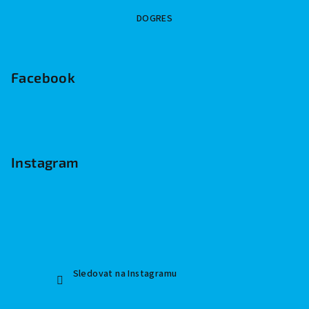
Z
DOGRES
á
p
a
Facebook
t
í
Instagram
Sledovat na Instagramu