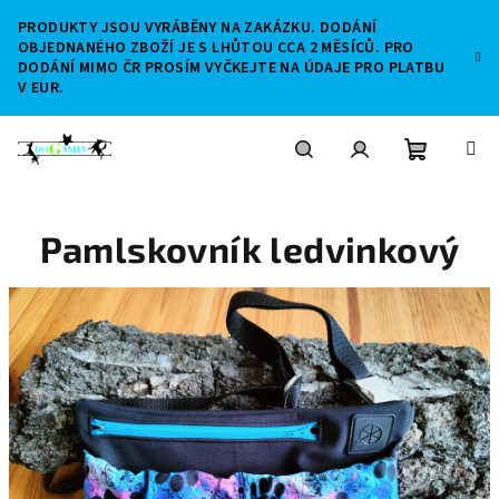
Přejít
PRODUKTY JSOU VYRÁBĚNY NA ZAKÁZKU. DODÁNÍ
na
OBJEDNANÉHO ZBOŽÍ JE S LHŮTOU CCA 2 MĚSÍCŮ. PRO
obsah
DODÁNÍ MIMO ČR PROSÍM VYČKEJTE NA ÚDAJE PRO PLATBU
V EUR.
Nákupní
Hledat
Přihlášení
Pamlskovník ledvinkový
košík