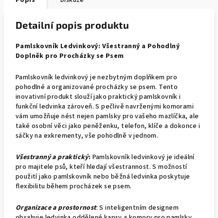
Popis
Diskuze
Detailní popis produktu
Pamlskovník Ledvinkový: Všestranný a Pohodlný
Doplněk pro Procházky se Psem
Pamlskovník ledvinkový je nezbytným doplňkem pro
pohodlné a organizované procházky se psem. Tento
inovativní produkt slouží jako praktický pamlskovník i
funkční ledvinka zároveň. S pečlivě navrženými komorami
vám umožňuje nést nejen pamlsky pro vašeho mazlíčka, ale
také osobní věci jako peněženku, telefon, klíče a dokonce i
sáčky na exkrementy, vše pohodlně v jednom.
Všestranný a praktický
:
Pamlskovník ledvinkový je ideální
pro majitele psů, kteří hledají všestrannost. S možností
použití jako pamlskovník nebo běžná ledvinka poskytuje
flexibilitu během procházek se psem.
Organizace a prostornost
: S inteligentním designem
obsahuje ledvinka oddělené kapsy a komory pro pamlsky,