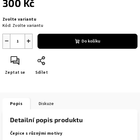
300 Kč
Měrná
Zvolte variantu
cena:
Kód:
Zvolte variantu
−
+
Do košíku
Zeptat se
Sdílet
Popis
Diskuze
Detailní popis produktu
Čepice s různými motivy