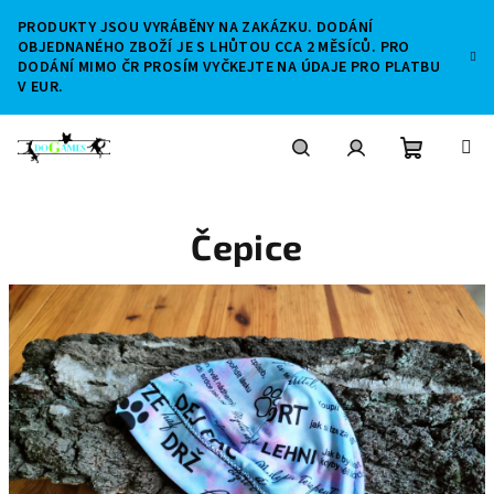
Přejít
PRODUKTY JSOU VYRÁBĚNY NA ZAKÁZKU. DODÁNÍ
na
OBJEDNANÉHO ZBOŽÍ JE S LHŮTOU CCA 2 MĚSÍCŮ. PRO
obsah
DODÁNÍ MIMO ČR PROSÍM VYČKEJTE NA ÚDAJE PRO PLATBU
V EUR.
Nákupní
Hledat
Přihlášení
Čepice
košík