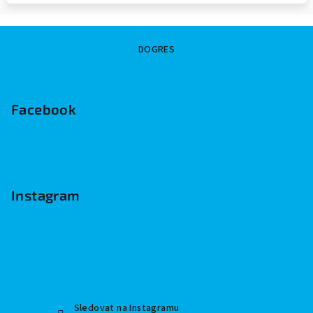
Z
DOGRES
á
p
a
Facebook
t
í
Instagram
Sledovat na Instagramu