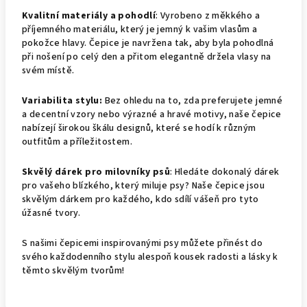
Kvalitní materiály a pohodlí
: Vyrobeno z měkkého a
příjemného materiálu, který je jemný k vašim vlasům a
pokožce hlavy. Čepice je navržena tak, aby byla pohodlná
při nošení po celý den a přitom elegantně držela vlasy na
svém místě.
Variabilita stylu:
Bez ohledu na to, zda preferujete jemné
a decentní vzory nebo výrazné a hravé motivy, naše čepice
nabízejí širokou škálu designů, které se hodí k různým
outfitům a příležitostem.
Skvělý dárek pro milovníky psů
: Hledáte dokonalý dárek
pro vašeho blízkého, který miluje psy? Naše čepice jsou
skvělým dárkem pro každého, kdo sdílí vášeň pro tyto
úžasné tvory.
S našimi čepicemi inspirovanými psy můžete přinést do
svého každodenního stylu alespoň kousek radosti a lásky k
těmto skvělým tvorům!