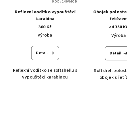
KÓD:
140/MOD
Reflexní vodítko vypouštěcí
Obojek polosta
karabina
řetěze
300 Kč
350 K
od
Výroba
Výroba
Detail
Detail
Reflexní vodítko ze softshellu s
Softshell polos
vypouštěcí karabinou
obojek s řet