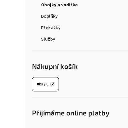
Obojky a vodítka
t
Doplňky
r
Překážky
a
Služby
n
n
í
Nákupní košík
p
a
0
ks /
0 Kč
n
e
Přijímáme online platby
l