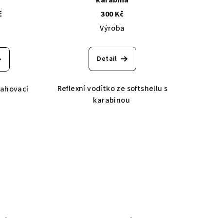
č
300 Kč
Výroba
Detail
Reflexní vodítko ze softshellu s
tahovací
karabinou