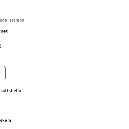
KÓD:
167/BOR
 set
č
 softshellu
elkem