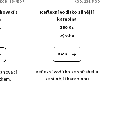
KÓD:
164/BOR
KÓD:
134/MOD
hovací s
Reflexní vodítko silnější
m
karabina
č
350 Kč
Výroba
Detail
Reflexní vodítko ze softshellu
tahovací
se silnější karabinou
ízkem.