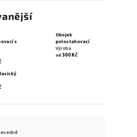
anější
Obojek
ovací s
polostahovací
Výroba
300 Kč
od
č
lasický
č
becedně