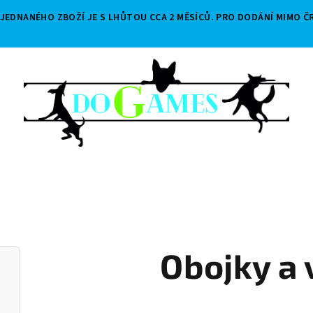
EDNANÉHO ZBOŽÍ JE S LHŮTOU CCA 2 MĚSÍCŮ. PRO DODÁNÍ MIMO ČR
Obojky a 