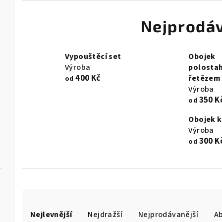
Nejprodáv
Vypouštěcí set
Obojek
Výroba
polostah
400 Kč
řetězem
od
Výroba
350 K
od
Obojek k
Výroba
300 K
od
Ř
Nejlevnější
Nejdražší
Nejprodávanější
A
a