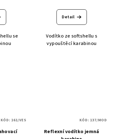
Detail
shellu se
Vodítko ze softshellu s
binou
vypouštěcí karabinou
KÓD:
161/VES
KÓD:
137/MOD
ahovací
Reflexní vodítko jemná
karabina