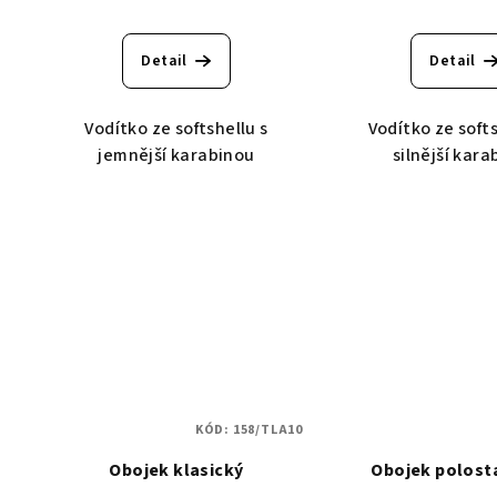
d
ů
u
Detail
Detail
k
t
Vodítko ze softshellu s
Vodítko ze soft
jemnější karabinou
silnější kara
ů
KÓD:
158/TLA10
Obojek klasický
Obojek polost