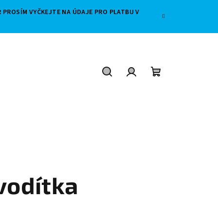
 PROSÍM VYČKEJTE NA ÚDAJE PRO PLATBU V
Hledat
Přihlášení
Nákupní
košík
vodítka