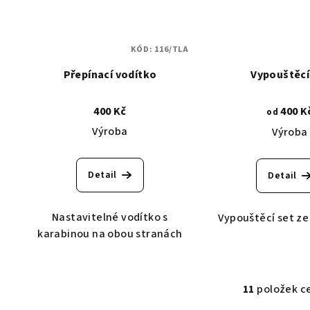
KÓD:
116/TLA
Přepínací vodítko
Vypouštěcí
400 Kč
400 K
od
Výroba
Výroba
Detail
Detail
Nastavitelné vodítko s
Vypouštěcí set ze
karabinou na obou stranách
11
položek c
O