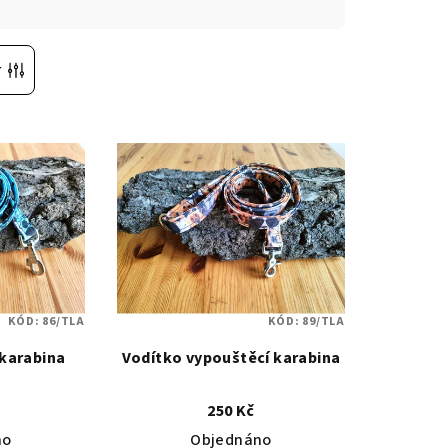
r
KÓD:
86/TLA
KÓD:
89/TLA
 karabina
Vodítko vypouštěcí karabina
250 Kč
no
Objednáno