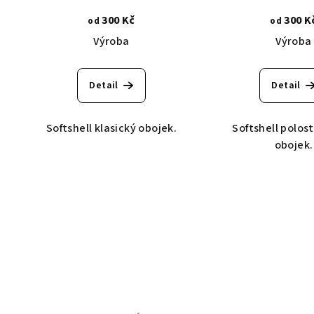
300 Kč
300 K
od
od
Výroba
Výroba
Detail
Detail
Softshell klasický obojek.
Softshell polos
obojek.